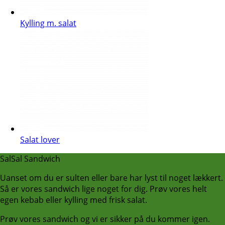
Kylling m. salat
Salat lover
SalSal Sandwich
Uanset om du er sulten eller bare har lyst til noget lækkert.
Så er vores sandwich lige noget for dig. Prøv vores helt
egen kebab eller kylling med frisk salat.
Prøv vores sandwich og vi er sikker på du kommer igen.