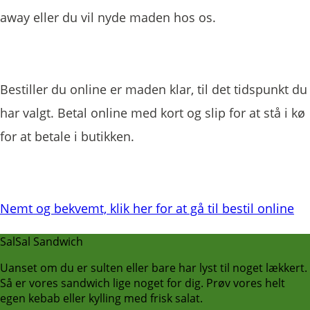
away eller du vil nyde maden hos os.
Bestiller du online er maden klar, til det tidspunkt du
har valgt. Betal online med kort og slip for at stå i kø
for at betale i butikken.
Nemt og bekvemt, klik her for at gå til bestil online
SalSal Sandwich
Uanset om du er sulten eller bare har lyst til noget lækkert.
Så er vores sandwich lige noget for dig. Prøv vores helt
egen kebab eller kylling med frisk salat.